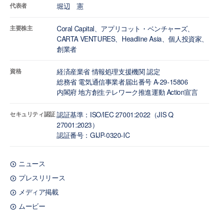
代表者
堀辺 憲
主要株主
Coral Capital、アプリコット・ベンチャーズ、
CARTA VENTURES、Headline Asia、個人投資家、
創業者
資格
経済産業省 情報処理支援機関 認定
総務省 電気通信事業者届出番号 A-29-15806
内閣府 地方創生テレワーク推進運動 Action宣言
セキュリティ認証
認証基準：ISO/IEC 27001:2022（JIS Q
27001:2023）
認証番号：GIJP-0320-IC
ニュース
プレスリリース
メディア掲載
ムービー