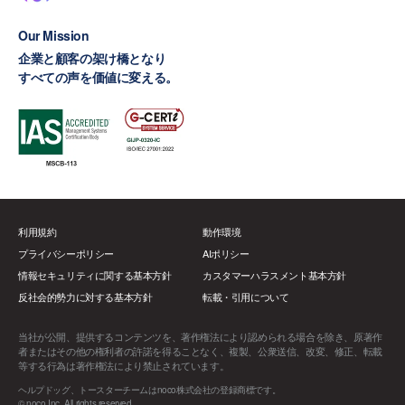
Our Mission
企業と顧客の架け橋となり
すべての声を価値に変える。
利用規約
動作環境
プライバシーポリシー
AIポリシー
情報セキュリティに関する基本方針
カスタマーハラスメント基本方針
反社会的勢力に対する基本方針
転載・引用について
当社が公開、提供するコンテンツを、著作権法により認められる場合を除き、原著作
者またはその他の権利者の許諾を得ることなく、複製、公衆送信、改変、修正、転載
等する行為は著作権法により禁止されています。
ヘルプドッグ、トースターチームはnoco株式会社の登録商標です。
© noco Inc. All rights reserved.