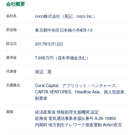
会社概要
会社名
noco株式会社（英記：noco Inc.）
所在地
東京都中央区日本橋小舟町8-13
設立日
2017年5月12日
資本金
7,606万円（資本準備金含む）
代表者
堀辺 憲
主要株主
Coral Capital、アプリコット・ベンチャーズ、
CARTA VENTURES、Headline Asia、個人投資家、
創業者
資格
経済産業省 情報処理支援機関 認定
総務省 電気通信事業者届出番号 A-29-15806
内閣府 地方創生テレワーク推進運動 Action宣言